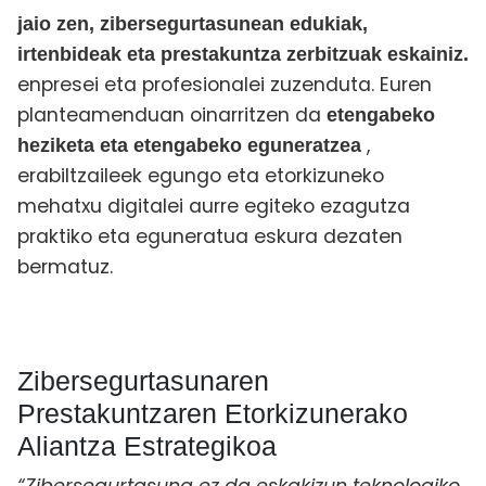
jaio zen, zibersegurtasunean edukiak,
irtenbideak eta prestakuntza zerbitzuak eskainiz.
enpresei eta profesionalei zuzenduta. Euren
planteamenduan oinarritzen da
etengabeko
,
heziketa eta etengabeko eguneratzea
erabiltzaileek egungo eta etorkizuneko
mehatxu digitalei aurre egiteko ezagutza
praktiko eta eguneratua eskura dezaten
bermatuz.
Zibersegurtasunaren
Prestakuntzaren Etorkizunerako
Aliantza Estrategikoa