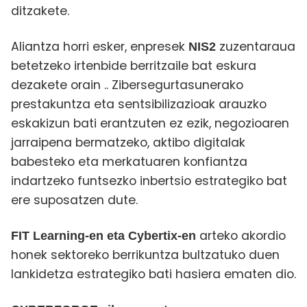
ditzakete.
Aliantza horri esker, enpresek
zuzentaraua
NIS2
betetzeko irtenbide berritzaile bat eskura
dezakete orain
.
. Zibersegurtasunerako
prestakuntza eta sentsibilizazioak arauzko
eskakizun bati erantzuten ez ezik, negozioaren
jarraipena bermatzeko, aktibo digitalak
babesteko eta merkatuaren konfiantza
indartzeko funtsezko inbertsio estrategiko bat
ere suposatzen dute.
arteko akordio
FIT Learning-en eta Cybertix-en
honek
sektoreko berrikuntza bultzatuko duen
lankidetza estrategiko bati hasiera ematen dio.