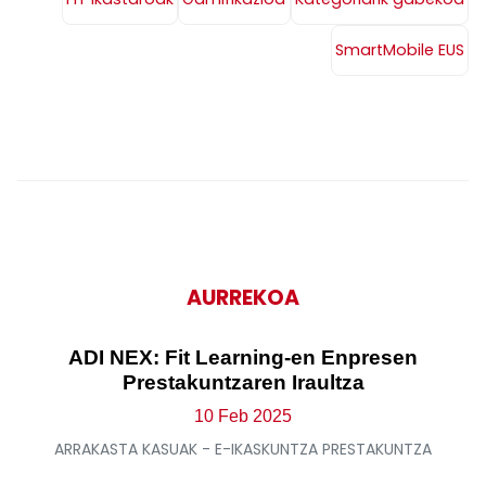
SmartMobile EUS
AURREKOA
ADI NEX: Fit Learning-en Enpresen
Prestakuntzaren Iraultza
10 Feb 2025
ARRAKASTA KASUAK - E-IKASKUNTZA PRESTAKUNTZA