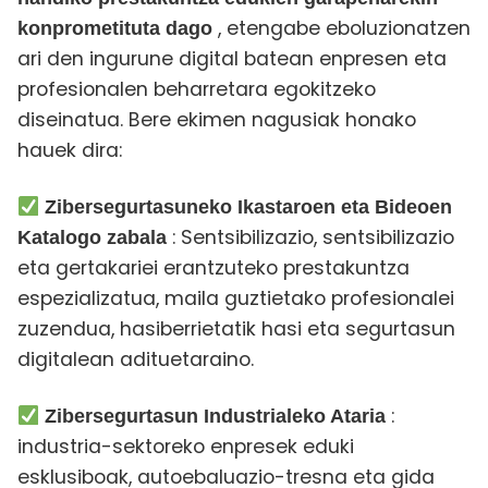
,
etengabe eboluzionatzen
konprometituta dago
ari den ingurune digital batean enpresen eta
profesionalen beharretara egokitzeko
diseinatua. Bere ekimen nagusiak honako
hauek dira:
Zibersegurtasuneko Ikastaroen eta Bideoen
: Sentsibilizazio, sentsibilizazio
Katalogo zabala
eta gertakariei erantzuteko prestakuntza
espezializatua, maila guztietako profesionalei
zuzendua, hasiberrietatik hasi eta segurtasun
digitalean adituetaraino.
:
Zibersegurtasun Industrialeko Ataria
industria-sektoreko enpresek eduki
esklusiboak, autoebaluazio-tresna eta gida