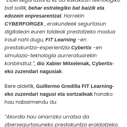
“Zibersegurtasuna ez da eskakizun teknologiko
bat soilik,
behar estrategiko bat baizik eta
. Horrekin
edozein enpresarentzat
, erakundeek segurtasun
CYBERFORGEk
digitalean euren taldeak prestatzeko modua
irauli nahi dugu,
-en
FIT Learning
prestakuntza-esperientzia
-en
Cybertix
simulazio-teknologia aurreratuarekin
konbinatuz.
”,
dio Xabier
Mitxelenak, Cybertix-
.
eko zuzendari nagusiak
Bere aldetik,
Guillermo Gredilla FIT Learning-
honako
eko zuzendari nagusi eta sortzaileak
hau nabarmendu du:
“Akordio hau oinarrizko urratsa da
zibersegurtasuneko prestakuntza eraldatzeko.