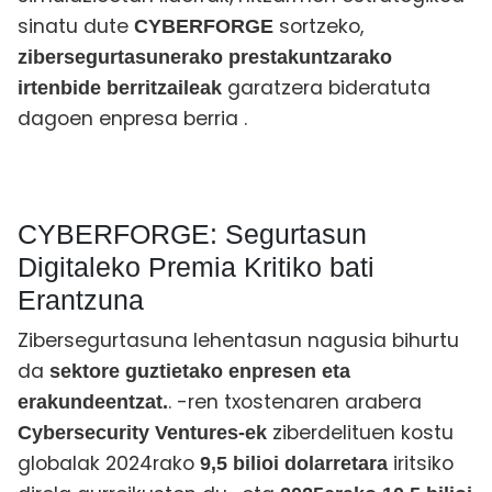
sinatu dute
sortzeko,
CYBERFORGE
zibersegurtasunerako prestakuntzarako
garatzera bideratuta
irtenbide berritzaileak
dagoen enpresa berria
.
CYBERFORGE: Segurtasun
Digitaleko Premia Kritiko bati
Erantzuna
Zibersegurtasuna lehentasun nagusia bihurtu
da
sektore guztietako enpresen eta
. -ren txostenaren arabera
erakundeentzat.
ziberdelituen kostu
Cybersecurity Ventures-ek
globalak 2024rako
iritsiko
9,5 bilioi dolarretara