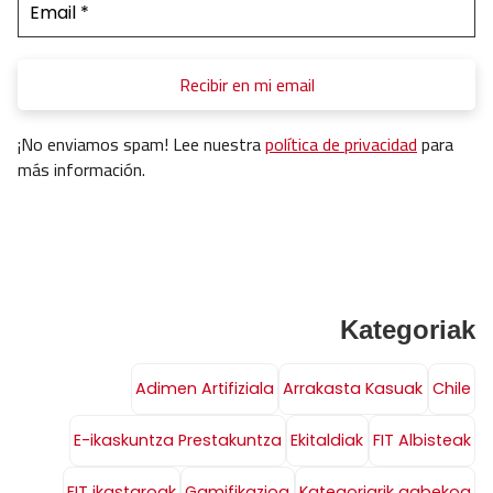
¡No enviamos spam! Lee nuestra
política de privacidad
para
más información.
Kategoriak
Adimen Artifiziala
Arrakasta Kasuak
Chile
E-ikaskuntza Prestakuntza
Ekitaldiak
FIT Albisteak
FIT ikastaroak
Gamifikazioa
Kategoriarik gabekoa