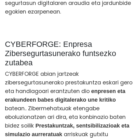
segurtasun digitalaren araudia eta jardunbide
egokien ezarpenean.
CYBERFORGE: Enpresa
Zibersegurtasunerako funtsezko
zutabea
CYBERFORGE abian jartzeak
zibersegurtasunerako prestakuntza eskari gero
eta handiagoari erantzuten dio
enpresen eta
erakundeen babes digitalerako une kritiko
batean.
. Zibermehatxuak etengabe
eboluzionatzen ari dira, eta konbinazio baten
bidez soilik
Prestakuntzak, sentsibilizazioak eta
arriskuak gutxitu
simulazio aurreratuak