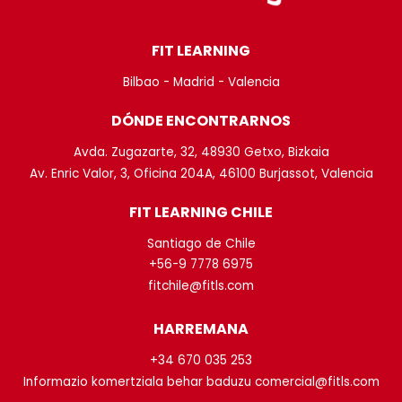
FIT LEARNING
Bilbao - Madrid - Valencia
DÓNDE ENCONTRARNOS
Avda. Zugazarte, 32, 48930 Getxo, Bizkaia
Av. Enric Valor, 3, Oficina 204A, 46100 Burjassot, Valencia
FIT LEARNING CHILE
Santiago de Chile
+56-9 7778 6975
fitchile@fitls.com
HARREMANA
+34 670 035 253
Informazio komertziala behar baduzu comercial@fitls.com