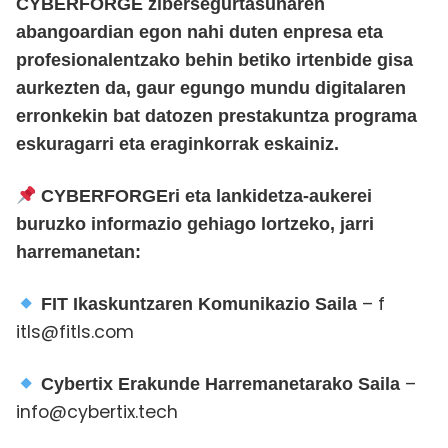
CYBERFORGE zibersegurtasunaren
abangoardian egon nahi duten enpresa eta
profesionalentzako behin betiko irtenbide gisa
aurkezten da, gaur egungo mundu digitalaren
erronkekin bat datozen prestakuntza programa
eskuragarri eta eraginkorrak eskainiz.
CYBERFORGEri eta lankidetza-aukerei
buruzko informazio gehiago lortzeko, jarri
harremanetan:
– f
FIT Ikaskuntzaren Komunikazio Saila
itls@fitls.com
–
Cybertix Erakunde Harremanetarako Saila
info@cybertix.tech