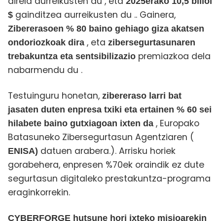
direla aurreikusten du
, eta
2025erako 10,5 bilioi
gainditzea aurreikusten du
.
. Gainera,
$
Zibererasoen % 80 baino gehiago giza akatsen
, eta
ondoriozkoak dira
zibersegurtasunaren
premiazkoa dela
trebakuntza eta sentsibilizazio
nabarmendu du
.
Testuinguru honetan,
zibereraso larri bat
jasaten duten enpresa txiki eta ertainen % 60 sei
, Europako
hilabete baino gutxiagoan ixten da
Batasuneko Zibersegurtasun Agentziaren (
datuen arabera.
). Arrisku horiek
ENISA)
gorabehera, enpresen %70ek oraindik ez dute
segurtasun digitaleko prestakuntza-programa
eraginkorrekin.
CYBERFORGE hutsune hori ixteko misioarekin