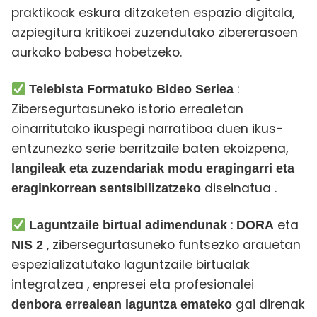
praktikoak eskura ditzaketen espazio digitala,
azpiegitura kritikoei zuzendutako zibererasoen
aurkako babesa hobetzeko.
:
Telebista Formatuko Bideo Seriea
Zibersegurtasuneko istorio errealetan
oinarritutako ikuspegi narratiboa duen ikus-
entzunezko serie berritzaile baten ekoizpena,
langileak eta zuzendariak modu eragingarri eta
diseinatua
.
eraginkorrean sentsibilizatzeko
:
eta
Laguntzaile birtual adimendunak
DORA
, zibersegurtasuneko funtsezko arauetan
NIS 2
espezializatutako laguntzaile birtualak
integratzea
, enpresei eta profesionalei
gai direnak
denbora errealean laguntza emateko