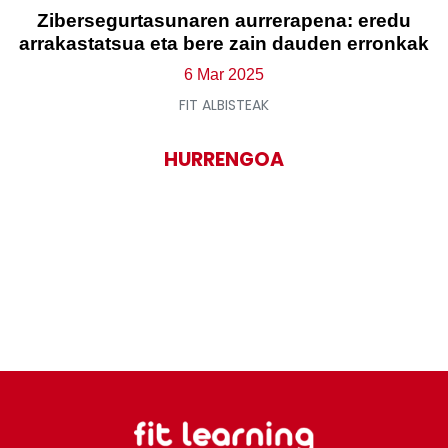
Zibersegurtasunaren aurrerapena: eredu
arrakastatsua eta bere zain dauden erronkak
6 Mar 2025
FIT ALBISTEAK
HURRENGOA