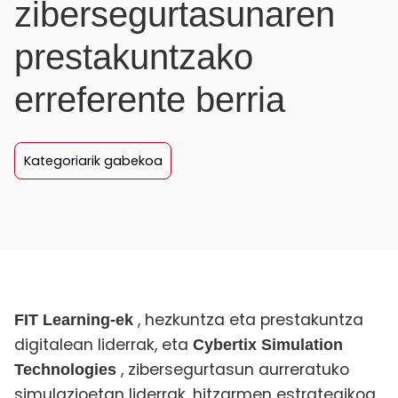
zibersegurtasunaren
prestakuntzako
erreferente berria
Kategoriarik gabekoa
, hezkuntza eta prestakuntza
FIT Learning-ek
digitalean liderrak, eta
Cybertix Simulation
, zibersegurtasun aurreratuko
Technologies
simulazioetan liderrak, hitzarmen estrategikoa