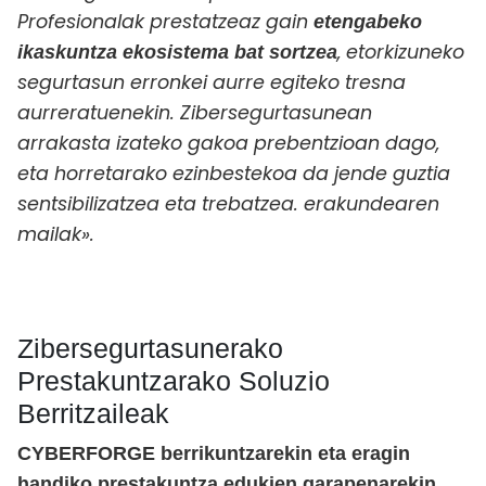
Profesionalak prestatzeaz gain
etengabeko
, etorkizuneko
ikaskuntza ekosistema bat sortzea
segurtasun erronkei aurre egiteko tresna
aurreratuenekin. Zibersegurtasunean
arrakasta izateko gakoa prebentzioan dago,
eta horretarako ezinbestekoa da jende guztia
sentsibilizatzea eta trebatzea.
erakundearen
mailak».
Zibersegurtasunerako
Prestakuntzarako Soluzio
Berritzaileak
CYBERFORGE berrikuntzarekin eta eragin
handiko prestakuntza edukien garapenarekin