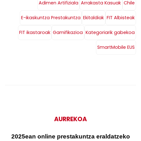
Adimen Artifiziala
Arrakasta Kasuak
Chile
E-ikaskuntza Prestakuntza
Ekitaldiak
FIT Albisteak
FIT ikastaroak
Gamifikazioa
Kategoriarik gabekoa
SmartMobile EUS
AURREKOA
2025ean online prestakuntza eraldatzeko