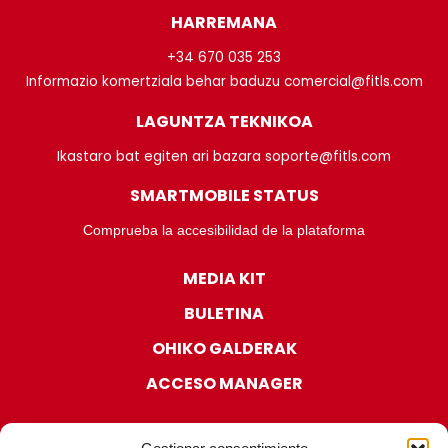
HARREMANA
+34 670 035 253
Informazio komertziala behar baduzu comercial@fitls.com
LAGUNTZA TEKNIKOA
Ikastaro bat egiten ari bazara soporte@fitls.com
SMARTMOBILE STATUS
Comprueba la accesibilidad de la plataforma
MEDIA KIT
BULETINA
OHIKO GALDERAK
ACCESO MANAGER