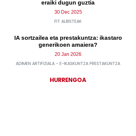
eraiki dugun guztia
30 Dec 2025
FIT ALBISTEAK
IA sortzailea eta prestakuntza: ikastaro
generikoen amaiera?
20 Jan 2026
ADIMEN ARTIFIZIALA - E-IKASKUNTZA PRESTAKUNTZA
HURRENGOA