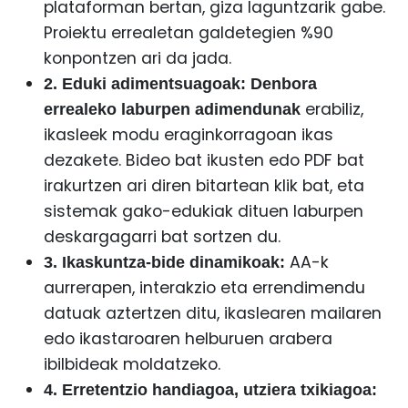
plataforman bertan, giza laguntzarik gabe.
Proiektu errealetan galdetegien %90
konpontzen ari da jada.
2. Eduki adimentsuagoak:
Denbora
erabiliz,
errealeko laburpen adimendunak
ikasleek modu eraginkorragoan ikas
dezakete. Bideo bat ikusten edo PDF bat
irakurtzen ari diren bitartean klik bat, eta
sistemak gako-edukiak dituen laburpen
deskargagarri bat sortzen du.
AA-k
3. Ikaskuntza-bide dinamikoak:
aurrerapen, interakzio eta errendimendu
datuak aztertzen ditu, ikaslearen mailaren
edo ikastaroaren helburuen arabera
ibilbideak moldatzeko.
4. Erretentzio handiagoa, utziera txikiagoa: