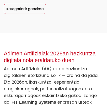
Kategoriarik gabekoa
Adimen Artifizialak 2026an hezkuntza
digitala nola eraldatuko duen
Adimen Artifiziala (AA) ez da hezkuntza
digitalaren etorkizuna soilik — oraina da jada.
Eta 2026an, ikaskuntza-esperientzia
eraginkorragoak, pertsonalizatuagoak eta
eskuragarriagoak eskaintzeko gakoa izango
da.
enpresan urteak
FIT Learning Systems