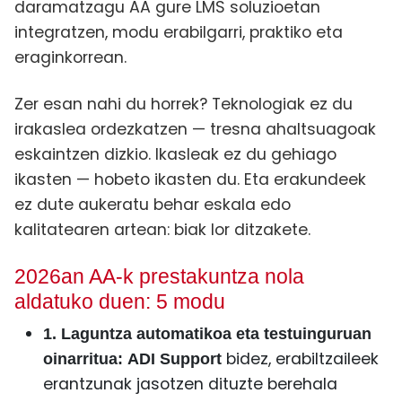
daramatzagu AA gure LMS soluzioetan
integratzen, modu erabilgarri, praktiko eta
eraginkorrean.
Zer esan nahi du horrek? Teknologiak ez du
irakaslea ordezkatzen — tresna ahaltsuagoak
eskaintzen dizkio. Ikasleak ez du gehiago
ikasten — hobeto ikasten du. Eta erakundeek
ez dute aukeratu behar eskala edo
kalitatearen artean: biak lor ditzakete.
2026an AA-k prestakuntza nola
aldatuko duen: 5 modu
1. Laguntza automatikoa eta testuinguruan
bidez, erabiltzaileek
oinarritua:
ADI Support
erantzunak jasotzen dituzte berehala