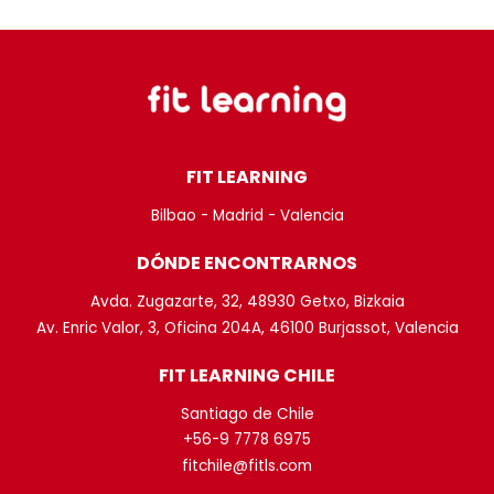
FIT LEARNING
Bilbao - Madrid - Valencia
DÓNDE ENCONTRARNOS
Avda. Zugazarte, 32, 48930 Getxo, Bizkaia
Av. Enric Valor, 3, Oficina 204A, 46100 Burjassot, Valencia
FIT LEARNING CHILE
Santiago de Chile
+56-9 7778 6975
fitchile@fitls.com