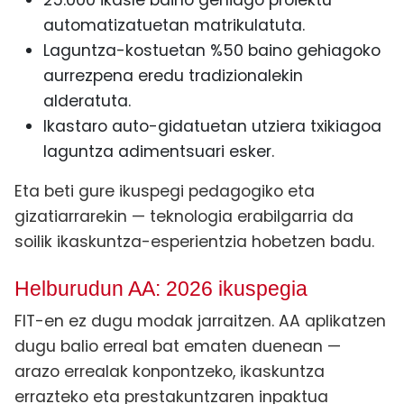
25.000 ikasle baino gehiago proiektu
automatizatuetan matrikulatuta.
Laguntza-kostuetan %50 baino gehiagoko
aurrezpena eredu tradizionalekin
alderatuta.
Ikastaro auto-gidatuetan utziera txikiagoa
laguntza adimentsuari esker.
Eta beti gure ikuspegi pedagogiko eta
gizatiarrarekin — teknologia erabilgarria da
soilik ikaskuntza-esperientzia hobetzen badu.
Helburudun AA: 2026 ikuspegia
FIT-en ez dugu modak jarraitzen. AA aplikatzen
dugu balio erreal bat ematen duenean —
arazo errealak konpontzeko, ikaskuntza
errazteko eta prestakuntzaren inpaktua