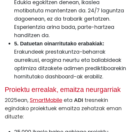
Edukia egokitzen denean, ikaslea
motibatuta mantentzen da. 24/7 laguntza
dagoenean, ez da trabarik gertatzen.
Esperientzia arina bada, parte-hartzea
handitzen da.
5. Datuetan oinarritutako erabakiak:
Erakundeek prestakuntza-beharrak
aurreikusi, eragina neurtu eta baliabideak
optimiza ditzakete adimen prediktiboarekin
hornitutako dashboard-ak erabiliz.
Proiektu errealak, emaitza neurgarriak
2025ean,
SmartMobile
eta
tresnekin
ADI
egindako proiektuek emaitza zehatzak eman
dituzte: