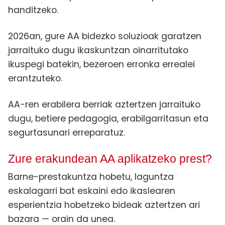
handitzeko.
2026an, gure AA bidezko soluzioak garatzen
jarraituko dugu ikaskuntzan oinarritutako
ikuspegi batekin, bezeroen erronka errealei
erantzuteko.
AA-ren erabilera berriak aztertzen jarraituko
dugu, betiere pedagogia, erabilgarritasun eta
segurtasunari erreparatuz.
Zure erakundean AA aplikatzeko prest?
Barne-prestakuntza hobetu, laguntza
eskalagarri bat eskaini edo ikaslearen
esperientzia hobetzeko bideak aztertzen ari
bazara — orain da unea.